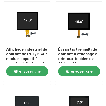
Produits
Écran d'écran tactile
Écran tactile industriel
Affichage industriel de
Écran tactile multi de
contact de PCT/PCAP
contact d'affichage à
écran tactile de pcap
module capacitif
cristaux liquides de
projeté d'affichage de
TFT de 15 pouces
contact de 17,0
1024x768 pour les
envoyer une
envoyer une
pouces
moniteurs industriels
Écran tactile de GG
demande
demande
Écran tactile de GFF
Écran tactile anti-éblouissant