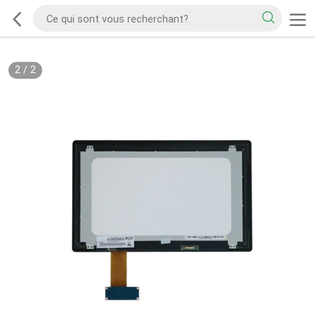
2
/
2