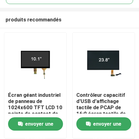
produits recommandés
Écran géant industriel
Contrôleur capacitif
Accueil
de panneau de
d'USB d'affichage
1024x600 TFT LCD 10
tactile de PCAP de
points de contact de
16:9 écran tactile de
A propos de nous
doigt
23,8 pouces
envoyer une
envoyer une
demande
demande
Contacts